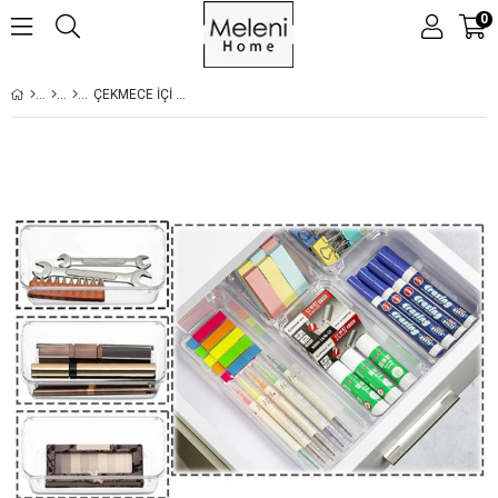
0
ÇEKMECE İÇI DÜZENLEYICI, MODÜLER SAKLAMA KABI - MAKYAJ TAKI ORGANIZERI - 15 X 7,5 CM