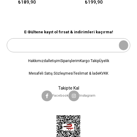
₺189,90
₺199,90
E-Bültene kayıt ol fırsat & indirimleri kaçırma!
Hakkımızda
İletişim
Siparişlerim
Kargo Takip
Üyelik
Mesafeli Satış Sözleşmesi
Teslimat & İade
KVKK
Takipte Kal
Facebook
Instagram