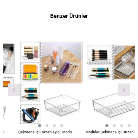
Benzer Ürünler
Çekmece İçi Düzenleyici, Modüler Saklama Kabı - Makyaj Takı Organizeri 15 cm
Modüler Çekmece İçi Düzenleyici, Makyaj Takı Düzenleyici - Ofis Masaüstü Organizer 22,5 x 15 cm