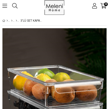
0
3'LÜ SET KAPAKLI BUZDOLABI DÜZENLEYICI BUZDOLABI İÇI DÜZENLEYICI ORGANIZER