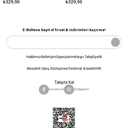
₺329,90
₺329,90
E-Bültene kayıt ol fırsat & indirimleri kaçırma!
Hakkımızda
İletişim
Siparişlerim
Kargo Takip
Üyelik
Mesafeli Satış Sözleşmesi
Teslimat & İade
KVKK
Takipte Kal
Facebook
Instagram