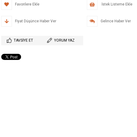
Favorilere Ekle
İstek Listeme Ekle
Fiyat Düşünce Haber Ver
Gelince Haber Ver
TAVSIYE ET
YORUM YAZ