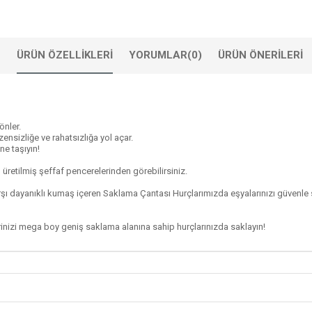
ÜRÜN ÖZELLIKLERI
YORUMLAR
(0)
ÜRÜN ÖNERILERI
önler.
zensizliğe ve rahatsızlığa yol açar.
ne taşıyın!
retilmiş şeffaf pencerelerinden görebilirsiniz.
arşı dayanıklı kumaş içeren Saklama Çantası Hurçlarımızda eşyalarınızı güvenle 
tlerinizi mega boy geniş saklama alanına sahip hurçlarınızda saklayın!