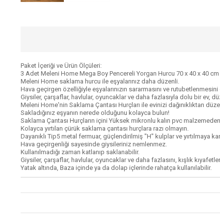
Paket İçeriği ve Ürün Ölçüleri:
3 Adet Meleni Home Mega Boy Pencereli Yorgan Hurcu 70 x 40 x 40 cm
Meleni Home saklama hurcu ile eşyalarınız daha düzenli.
Hava geçirgen özelliğiyle eşyalarınızın sararmasını ve rutubetlenmesini 
Giysiler, çarşaflar, havlular, oyuncaklar ve daha fazlasıyla dolu bir ev, dü
Meleni Home'nin Saklama Çantası Hurçları ile evinizi dağınıklıktan düze
Sakladığınız eşyanın nerede olduğunu kolayca bulun!
Saklama Çantası Hurçların içini Yüksek mikronlu kalın pvc malzemeden ü
Kolayca yırtılan çürük saklama çantası hurçlara razı olmayın.
Dayanıklı Tip5 metal fermuar, güçlendirilmiş "H" kulplar ve yırtılmaya k
Hava geçirgenliği sayesinde giysileriniz nemlenmez.
Kullanılmadığı zaman katlanıp saklanabilir.
Giysiler, çarşaflar, havlular, oyuncaklar ve daha fazlasını, kışlık kıyafe
Yatak altında, Baza içinde ya da dolap içlerinde rahatça kullanılabilir.