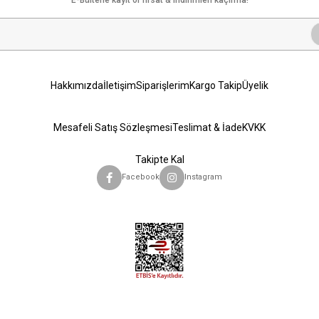
Hakkımızda
İletişim
Siparişlerim
Kargo Takip
Üyelik
Mesafeli Satış Sözleşmesi
Teslimat & İade
KVKK
Takipte Kal
Facebook
Instagram