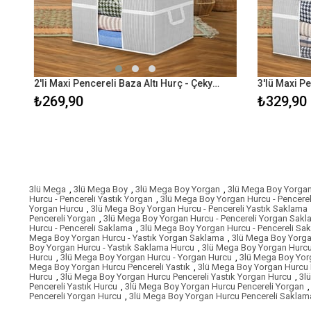
2'li Maxi Pencereli Baza Altı Hurç - Çekyat Baza Tipi Yastık Kıyafet Saklama Hurcu 45 x 40 x 30 cm
₺269,90
₺329,90
3lü Mega
,
3lü Mega Boy
,
3lü Mega Boy Yorgan
,
3lü Mega Boy Yorga
Hurcu - Pencereli Yastık Yorgan
,
3lü Mega Boy Yorgan Hurcu - Pencere
Yorgan Hurcu
,
3lü Mega Boy Yorgan Hurcu - Pencereli Yastık Saklama
Pencereli Yorgan
,
3lü Mega Boy Yorgan Hurcu - Pencereli Yorgan Sak
Hurcu - Pencereli Saklama
,
3lü Mega Boy Yorgan Hurcu - Pencereli Sa
Mega Boy Yorgan Hurcu - Yastık Yorgan Saklama
,
3lü Mega Boy Yorga
Boy Yorgan Hurcu - Yastık Saklama Hurcu
,
3lü Mega Boy Yorgan Hurcu 
Hurcu
,
3lü Mega Boy Yorgan Hurcu - Yorgan Hurcu
,
3lü Mega Boy Yor
Mega Boy Yorgan Hurcu Pencereli Yastık
,
3lü Mega Boy Yorgan Hurcu 
Hurcu
,
3lü Mega Boy Yorgan Hurcu Pencereli Yastık Yorgan Hurcu
,
3l
Pencereli Yastık Hurcu
,
3lü Mega Boy Yorgan Hurcu Pencereli Yorgan
,
Pencereli Yorgan Hurcu
,
3lü Mega Boy Yorgan Hurcu Pencereli Saklam